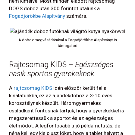
nem kímélve. Most minden eladott rajtcsomag
DOGS doboz után 300 forintot utalunk a
Fogadjörökbe Alapítvány
számára.
A doboz megvásárlásával a Fogadjörökbe Alapítványt is
támogatod
Rajtcsomag KIDS –
Egészséges
nasik sportos gyerekeknek
A
rajtcsomag KIDS
idén először került fel a
kínálatunkba, ez az ajándékdoboz a 3-10 éves
korosztálynak készült. Háromgyermekes
családként fontosnak tartjuk, hogy a gyerekekkel is
megszerettessük a sportot és az egészséges
életmódot. A legfontosabb a jó példamutatás, de
néha kell egy kis plusz löket, hogy a tablet helyett a