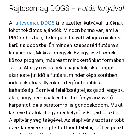
Rajtcsomag DOGS –
Futás kutyával
A
rajtcsomag DOGS
kifejezetten kutyával futóknak
lehet tökéletes ajándék. Minden benne van, ami a
PRO dobozban, de karpánt helyett világító nyakörv
került a dobozba. Én minden szabadtéri futásra a
kutyámmal, Mukival megyek. Ez egyrészt remek
közös program, másrészt mindkettőnket formában
tartja. Ahogy rövidülnek a nappalok, akár reggel,
akár este jut idő a futásra, mindenképp sötétben
indulunk útnak. Ilyenkor a legfontosabb a
láthatóság. És mivel felelősségteljes gazdi vagyok,
alap, hogy nem csak én hordok fényvisszaverő
karpántot, de a barátomról is gondoskodom. Mukit
két éve hoztuk el egy menhelyről a Fogadjörökbe
Alapítvány segítségével. Az alapítvány azóta is több
száz kutyának segített otthont találni, időt és pénzt