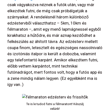
csak vágyakozva néznek a futók után, vagy már
elkezdtek futni, de még csak próbálgatják a
szárnyaikat. A rendelésnél három különböző
edzéstervből választhatsz – 5km, 10km és
félmaraton –, amit egy menő lapmágnessel egyből
kirakhatsz a hűtődre, és már aznap kezdődhet a
felkészülés az áhított távra. Az edzésterv mellett
csupa finom, letesztelt és egészséges nassolnivaló
és izotóniás italpor is került a dobozba, valamint
egy telefontartó karpánt. Amikor elkezdtem futni,
előbb vettem karpántot, mint technikai
futónadrágot, mert fontos volt, hogy a futós app és
a zene mindig nálam legyen. (Ez egyébként ma is
így van..)
Te is le tudod futni a félmaratont! Készülj
velünk!