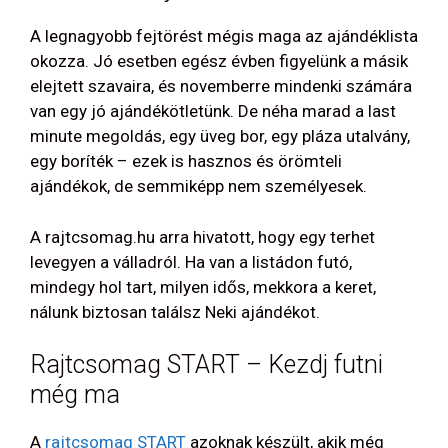
A legnagyobb fejtörést mégis maga az ajándéklista
okozza. Jó esetben egész évben figyelünk a másik
elejtett szavaira, és novemberre mindenki számára
van egy jó ajándékötletünk. De néha marad a last
minute megoldás, egy üveg bor, egy pláza utalvány,
egy boríték – ezek is hasznos és örömteli
ajándékok, de semmiképp nem személyesek.
A rajtcsomag.hu arra hivatott, hogy egy terhet
levegyen a válladról. Ha van a listádon futó,
mindegy hol tart, milyen idős, mekkora a keret,
nálunk biztosan találsz Neki ajándékot.
Rajtcsomag START – Kezdj futni
még ma
A
rajtcsomag START
azoknak készült, akik még