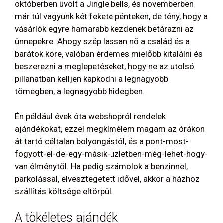
októberben üvölt a Jingle bells, és novemberben
már túl vagyunk két fekete pénteken, de tény, hogy a
vásárlók egyre hamarabb kezdenek betárazni az
ünnepekre. Ahogy szép lassan nő a család és a
barátok köre, valóban érdemes mielőbb kitalálni és
beszerezni a meglepetéseket, hogy ne az utolsó
pillanatban kelljen kapkodni a legnagyobb
tömegben, a legnagyobb hidegben.
Én például évek óta webshopról rendelek
ajándékokat, ezzel megkímélem magam az órákon
át tartó céltalan bolyongástól, és a pont-most-
fogyott-el-de-egy-másik-üzletben-még-lehet-hogy-
van élménytől. Ha pedig számolok a benzinnel,
parkolással, elvesztegetett idővel, akkor a házhoz
szállítás költsége eltörpül.
A tökéletes ajándék