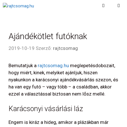
Kilépés
a
Menu
tartalomba
Ajándékötlet futóknak
2019-10-19
Szerző:
rajtcsomag
Bemutatjuk a
rajtcsomag.hu
meglepetésdobozait,
hogy miért, kinek, melyiket ajánljuk, hiszen
nyakunkon a karácsonyi ajándékvásárlás szezon, és
ha van egy futó – vagy több – a családban, akkor
ezzel a választással biztosan nem lősz mellé.
Karácsonyi vásárlási láz
Engem is kiráz a hideg, amikor a plázákban már