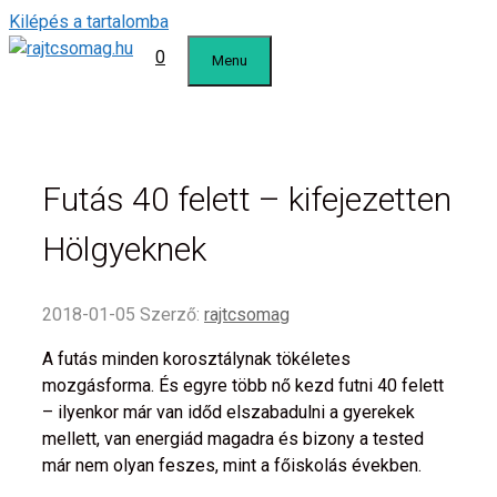
Kilépés a tartalomba
0
Menu
Futás 40 felett – kifejezetten
Hölgyeknek
2018-01-05
Szerző:
rajtcsomag
A futás minden korosztálynak tökéletes
mozgásforma. És egyre több nő kezd futni 40 felett
– ilyenkor már van időd elszabadulni a gyerekek
mellett, van energiád magadra és bizony a tested
már nem olyan feszes, mint a főiskolás években.