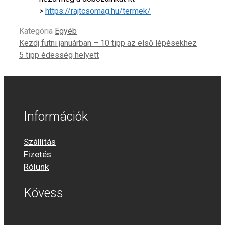
>
https://rajtcsomag.hu/termek/
Kategória
Egyéb
Kezdj futni januárban – 10 tipp az első lépésekhez
5 tipp édesség helyett
Információk
Szállítás
Fizetés
Rólunk
Kövess