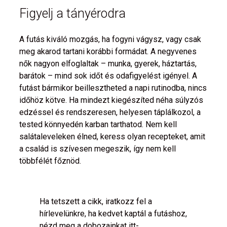
Figyelj a tányérodra
A futás kiváló mozgás, ha fogyni vágysz, vagy csak
meg akarod tartani korábbi formádat. A negyvenes
nők nagyon elfoglaltak – munka, gyerek, háztartás,
barátok – mind sok időt és odafigyelést igényel. A
futást bármikor beillesztheted a napi rutinodba, nincs
időhöz kötve. Ha mindezt kiegészíted néha súlyzós
edzéssel és rendszeresen, helyesen táplálkozol, a
tested könnyedén karban tarthatod. Nem kell
salátaleveleken élned, keress olyan recepteket, amit
a család is szívesen megeszik, így nem kell
többfélét főznöd.
Ha tetszett a cikk, iratkozz fel a
hírlevelünkre, ha kedvet kaptál a futáshoz,
nézd meg a dobozainkat itt-