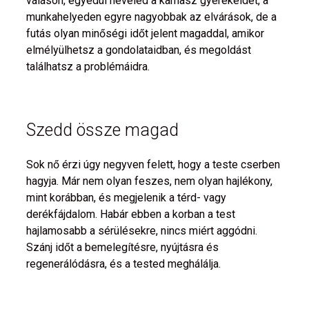
váláson, egyedül neveled a kamasz gyerekeidet, a
munkahelyeden egyre nagyobbak az elvárások, de a
futás olyan minőségi időt jelent magaddal, amikor
elmélyülhetsz a gondolataidban, és megoldást
találhatsz a problémáidra.
Szedd össze magad
Sok nő érzi úgy negyven felett, hogy a teste cserben
hagyja. Már nem olyan feszes, nem olyan hajlékony,
mint korábban, és megjelenik a térd- vagy
derékfájdalom. Habár ebben a korban a test
hajlamosabb a sérülésekre, nincs miért aggódni.
Szánj időt a bemelegítésre, nyújtásra és
regenerálódásra, és a tested meghálálja.