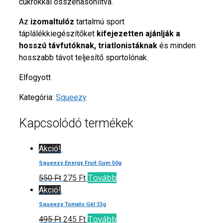
cukrokkal összehasonlítva.
Az
izomaltulóz
tartalmú sport
táplálékkiegészítőket
kifejezetten ajánlják a
hosszú távfutóknak, triatlonistáknak
és minden
hosszabb távot teljesítő sportolónak.
Elfogyott
Kategória:
Squeezy
Kapcsolódó termékek
Akció!
Squeezy Energy Fruit Gum 50g
Tovább
550
Ft
275
Ft
Akció!
Squeezy Tomato Gél 33g
Tovább
495
Ft
245
Ft