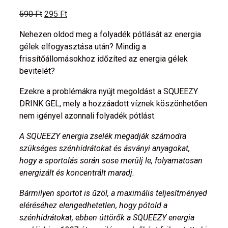
590
Ft
295
Ft
Nehezen oldod meg a folyadék pótlását az energia
gélek elfogyasztása után? Mindig a
frissítőállomásokhoz időzíted az energia gélek
bevitelét?
Ezekre a problémákra nyújt megoldást a SQUEEZY
DRINK GEL, mely a hozzáadott víznek köszönhetően
nem igényel azonnali folyadék pótlást.
A SQUEEZY energia zselék megadják számodra
szükséges szénhidrátokat és ásványi anyagokat,
hogy a sportolás során sose merülj le, folyamatosan
energizált és koncentrált maradj.
Bármilyen sportot is űzöl, a maximális teljesítményed
eléréséhez elengedhetetlen, hogy pótold a
szénhidrátokat, ebben úttörők a SQUEEZY energia