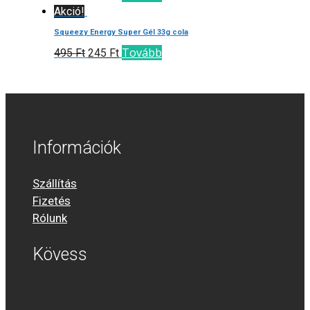
Akció!
Squeezy Energy Super Gél 33g cola
Tovább
495
Ft
245
Ft
Információk
Szállítás
Fizetés
Rólunk
Kövess