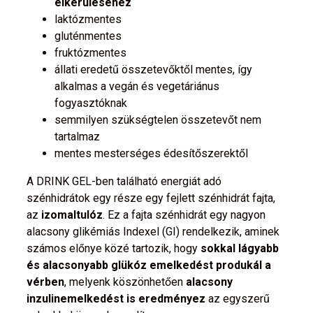
elkerüléséhez
laktózmentes
gluténmentes
fruktózmentes
állati eredetű összetevőktől mentes, így
alkalmas a vegán és vegetáriánus
fogyasztóknak
semmilyen szükségtelen összetevőt nem
tartalmaz
mentes mesterséges édesítőszerektől
A DRINK GEL-ben található energiát adó
szénhidrátok egy része egy fejlett szénhidrát fajta,
az
izomaltulóz
. Ez a fajta szénhidrát egy nagyon
alacsony glikémiás Indexel (GI) rendelkezik, aminek
számos előnye közé tartozik, hogy
sokkal lágyabb
és alacsonyabb glükóz emelkedést produkál a
vérben
, melyenk köszönhetően
alacsony
inzulinemelkedést is eredményez
az egyszerű