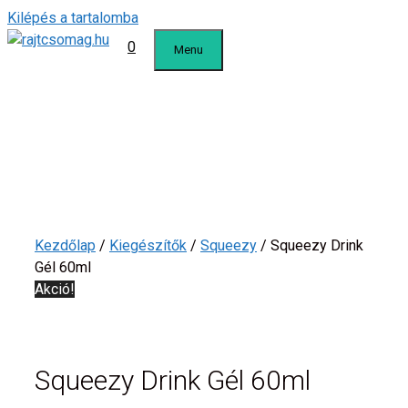
Kilépés a tartalomba
0
Menu
Kezdőlap
/
Kiegészítők
/
Squeezy
/ Squeezy Drink
Gél 60ml
Akció!
Squeezy Drink Gél 60ml