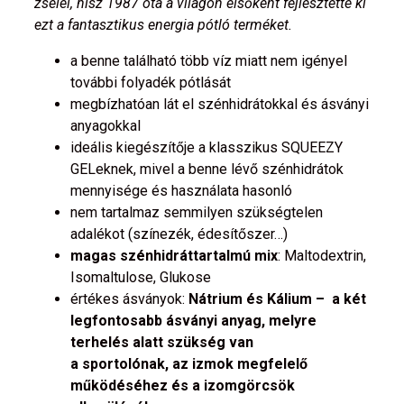
zseléi, hisz 1987 óta a világon elsőként fejlesztette ki
ezt a fantasztikus energia pótló terméket.
a benne található több víz miatt nem igényel
további folyadék pótlását
megbízhatóan lát el szénhidrátokkal és ásványi
anyagokkal
ideális kiegészítője a klasszikus SQUEEZY
GELeknek, mivel a benne lévő szénhidrátok
mennyisége és használata hasonló
nem tartalmaz semmilyen szükségtelen
adalékot (színezék, édesítőszer…)
magas szénhidráttartalmú mix
: Maltodextrin,
Isomaltulose, Glukose
értékes ásványok:
Nátrium és Kálium – a
két
legfontosabb ásványi anyag
, melyre
terhelés alatt szükség van
a sportolónak,
az izmok megfelelő
működéséhez
és a
izomgörcsök