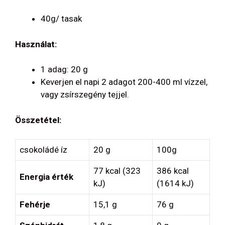
40g/ tasak
Használat:
1 adag: 20 g
Keverjen el napi 2 adagot 200-400 ml vízzel,
vagy zsírszegény tejjel.
Összetétel:
csokoládé íz
20 g
100g
77 kcal (323
386 kcal
Energia érték
kJ)
(1614 kJ)
Fehérje
15,1 g
76 g