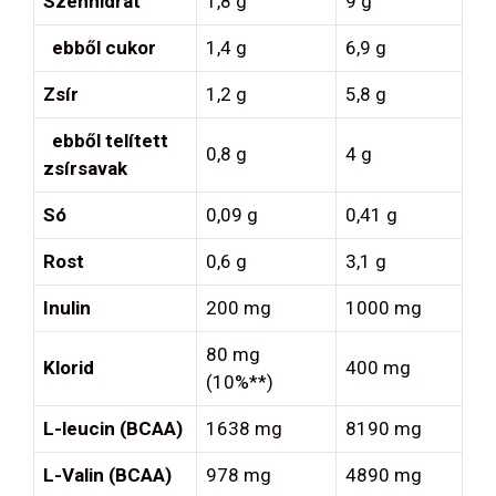
Szénhidrát
1,8 g
9 g
ebből cukor
1,4 g
6,9 g
Zsír
1,2 g
5,8 g
ebből telített
0,8 g
4 g
zsírsavak
Só
0,09 g
0,41 g
Rost
0,6 g
3,1 g
Inulin
200 mg
1000 mg
80 mg
Klorid
400 mg
(10%**)
L-leucin (BCAA)
1638 mg
8190 mg
L-Valin (BCAA)
978 mg
4890 mg