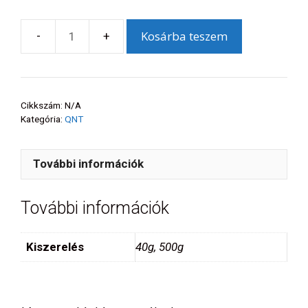
Kosárba teszem
QNT
Light
Digest
Whey
Cikkszám:
N/A
cuberdon
Kategória:
QNT
mennyiség
További információk
További információk
Kiszerelés
40g, 500g