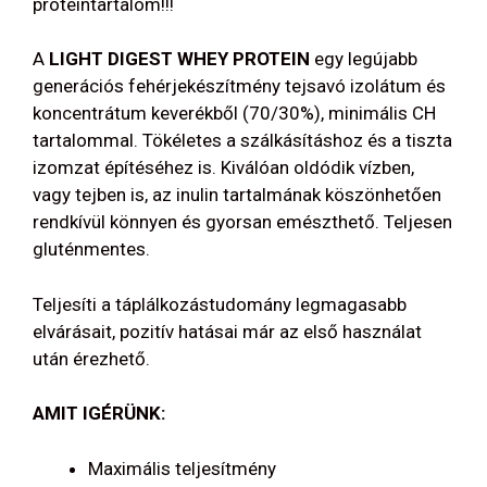
proteintartalom!!!
A
LIGHT DIGEST WHEY PROTEIN
egy legújabb
generációs fehérjekészítmény tejsavó izolátum és
koncentrátum keverékből (70/30%), minimális CH
tartalommal. Tökéletes a szálkásításhoz és a tiszta
izomzat építéséhez is. Kiválóan oldódik vízben,
vagy tejben is, az inulin tartalmának köszönhetően
rendkívül könnyen és gyorsan emészthető. Teljesen
gluténmentes.
Teljesíti a táplálkozástudomány legmagasabb
elvárásait, pozitív hatásai már az első használat
után érezhető.
AMIT IGÉRÜNK:
Maximális teljesítmény