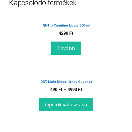
Kapcsolódó termékek
QNT L-Carnitine Liquid 500 ml
4290
Ft
Tovább
QNT Light Digest Whey Coconut
490
Ft
–
4990
Ft
Opciók választása