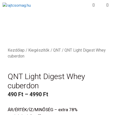
Kilépés
a
Menu
tartalomba
Kezdőlap
/
Kiegészítők
/
QNT
/ QNT Light Digest Whey
cuberdon
QNT Light Digest Whey
cuberdon
490
Ft
–
4990
Ft
ÁR/ÉRTÉK/ÍZ/MINŐSÉG – extra 78%