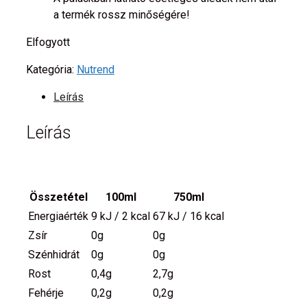
a termék rossz minőségére!
Elfogyott
Kategória:
Nutrend
Leírás
Leírás
Összetétel
100ml
750ml
Energiaérték
9 kJ / 2 kcal
67 kJ / 16 kcal
Zsír
0g
0g
Szénhidrát
0g
0g
Rost
0,4g
2,7g
Fehérje
0,2g
0,2g