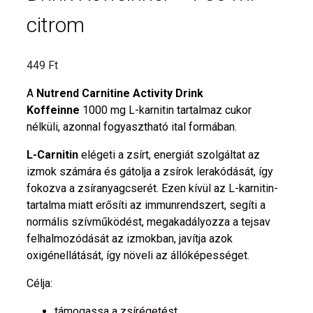
citrom
449
Ft
A
Nutrend Carnitine Activity Drink
Koffeinne
1000 mg L-karnitin tartalmaz cukor
nélküli, azonnal fogyasztható ital formában.
L-Carnitin
elégeti a zsírt, energiát szolgáltat az
izmok számára és gátolja a zsírok lerakódását, így
fokozva a zsíranyagcserét. Ezen kívül az L-karnitin-
tartalma miatt erősíti az immunrendszert, segíti a
normális szívműködést, megakadályozza a tejsav
felhalmozódását az izmokban, javítja azok
oxigénellátását, így növeli az állóképességet.
Célja:
támogassa a zsírégetést