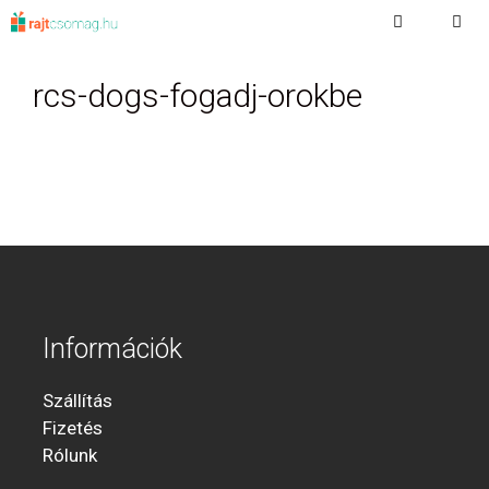
Kilépés
a
Menu
tartalomba
rcs-dogs-fogadj-orokbe
Információk
Szállítás
Fizetés
Rólunk