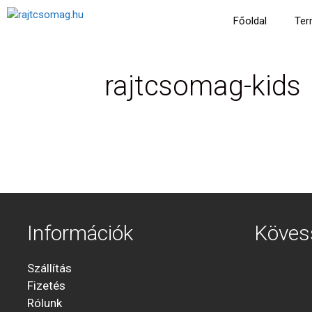
Kilépés
Főoldal
Ter
a
tartalomba
rajtcsomag-kids
Információk
Köves
Szállítás
Fizetés
Rólunk