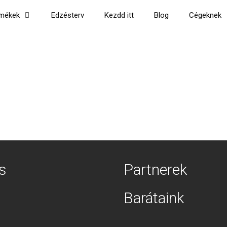
mékek
Edzésterv
Kezdd itt
Blog
Cégeknek
s
Partnerek
Barátaink