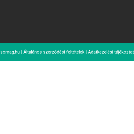
tcsomag.hu
|
Általános szerződési feltételek
|
Adatkezelési tájékozta