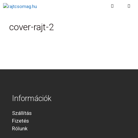
Kilépés
a
Menu
tartalomba
cover-rajt-2
Információk
Szállítás
Fizetés
Rólunk