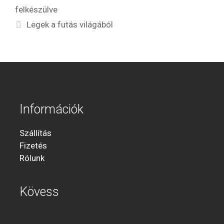
felkészülve
Legek a futás világából
Információk
Szállítás
Fizetés
Rólunk
Kövess