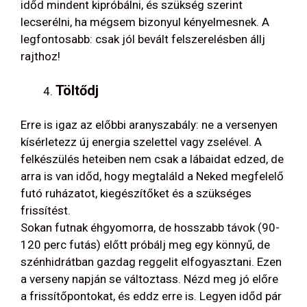
időd mindent kipróbálni, és szükség szerint
lecserélni, ha mégsem bizonyul kényelmesnek. A
legfontosabb: csak jól bevált felszerelésben állj
rajthoz!
Töltődj
Erre is igaz az előbbi aranyszabály: ne a versenyen
kísérletezz új energia szelettel vagy zselével. A
felkészülés heteiben nem csak a lábaidat edzed, de
arra is van időd, hogy megtaláld a Neked megfelelő
futó ruházatot, kiegészítőket és a szükséges
frissítést.
Sokan futnak éhgyomorra, de hosszabb távok (90-
120 perc futás) előtt próbálj meg egy könnyű, de
szénhidrátban gazdag reggelit elfogyasztani. Ezen
a verseny napján se változtass. Nézd meg jó előre
a frissítőpontokat, és eddz erre is. Legyen időd pár