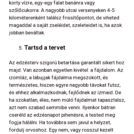
korty vízre, egy-egy falat banánra vagy
szőlőcukorra. A nagyobb utcai versenyeken 4-5
kilométerenként találsz frissítőpontot, de viheted
magaddal a saját zseléidet, szeleteidet is, ha azok
jobban beváltak.
Tartsd a tervet
Az edzésterv szigorú betartása garantált sikert hoz
majd. Van azonban egyetlen kivétel: a fájdalom. Az
izomláz, a lábujjak fájdalma megszokott, és
természetes, hiszen egyre nagyobb távokat futsz,
és ehhez alkalmazkodnak, fejlődnek az izmaid. De
ha szokatlan, éles, nem múló fájdalmat tapasztalsz,
azt nem szabad semmibe venni. Ilyenkor bátran
cseréld az edzésnapot pihenésre, a tested meg
fogja hálálni. Ha továbbra sem javul a helyzet,
fordulj orvoshoz. Egy nem, vagy rosszul kezelt