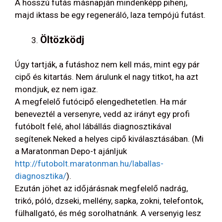
A hosszú futás másnapján mindenképp pihenj,
majd iktass be egy regeneráló, laza tempójú futást.
Öltözködj
Úgy tartják, a futáshoz nem kell más, mint egy pár
cipő és kitartás. Nem árulunk el nagy titkot, ha azt
mondjuk, ez nem igaz.
A megfelelő futócipő elengedhetetlen. Ha már
beneveztél a versenyre, vedd az irányt egy profi
futóbolt felé, ahol lábállás diagnosztikával
segítenek Neked a helyes cipő kiválasztásában. (Mi
a Maratonman Depo-t ajánljuk
http://futobolt.maratonman.hu/laballas-
diagnosztika/
).
Ezután jöhet az időjárásnak megfelelő nadrág,
trikó, póló, dzseki, mellény, sapka, zokni, telefontok,
fülhallgató, és még sorolhatnánk. A versenyig lesz