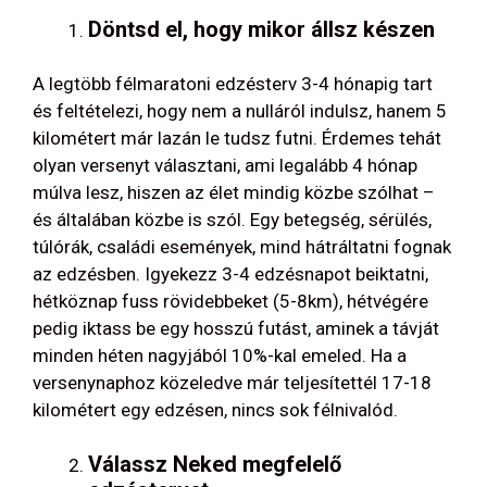
Döntsd el, hogy mikor állsz készen
A legtöbb félmaratoni edzésterv 3-4 hónapig tart
és feltételezi, hogy nem a nulláról indulsz, hanem 5
kilométert már lazán le tudsz futni. Érdemes tehát
olyan versenyt választani, ami legalább 4 hónap
múlva lesz, hiszen az élet mindig közbe szólhat –
és általában közbe is szól. Egy betegség, sérülés,
túlórák, családi események, mind hátráltatni fognak
az edzésben. Igyekezz 3-4 edzésnapot beiktatni,
hétköznap fuss rövidebbeket (5-8km), hétvégére
pedig iktass be egy hosszú futást, aminek a távját
minden héten nagyjából 10%-kal emeled. Ha a
versenynaphoz közeledve már teljesítettél 17-18
kilométert egy edzésen, nincs sok félnivalód.
Válassz Neked megfelelő