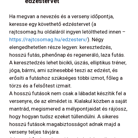
edzéstervet
Ha megvan a nevezés és a verseny időpontja,
keresse egy követhető edzéstervet (a
rajtcsomag.hu oldaláról ingyen letöltheted innen –
https://rajtcsomag.hu/edzesterv/
). Négy
elengedhetetlen része legyen: keresztedzés,
hosszú futás, pihenőnap és regeneráló, laza futás.
A keresztedzés lehet bicikli, úszás, elliptikus tréner,
jóga, bármi, ami színesebbé teszi az edzést, és
erősíti a futáshoz szükséges többi izmot, főleg a
törzs és a felsőtest izmait.
A hosszú futások nem csak a lábadat készítik fel a
versenyre, de az elmédet is. Kialakul közben a saját
mantrád, megismered a mélypontjaidat és rájössz,
hogy hogyan tudsz ezeket túllendülni. A sikeres
hosszú futások magabiztosságot adnak majd a
verseny teljes távjára.