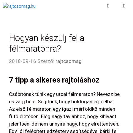
Kilépés
a
Menu
tartalomba
Hogyan készülj fel a
félmaratonra?
2018-09-16
Szerző:
rajtcsomag
7 tipp a sikeres rajtoláshoz
Csábítónak tűnik egy utcai félmaraton? Nevezz be
és vágj bele. Segítünk, hogy boldogan érj célba.
Az első félmaraton egy igazi mérföldkő minden
futó életében. Elég nagy táv ahhoz, hogy kihívást
jelentsen, de nem annyira nagy, hogy elrettentsen.
Egy jól felépített edzésterv segítségével bárki fel