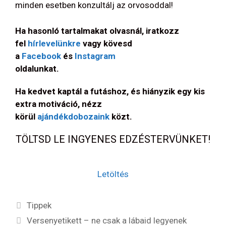
minden esetben konzultálj az orvosoddal!
Ha hasonló tartalmakat olvasnál, iratkozz
fel
hírlevelünkre
vagy kövesd
a
Facebook
és
Instagram
oldalunkat.
Ha kedvet kaptál a futáshoz, és hiányzik egy kis
extra motiváció, nézz
körül
ajándékdobozaink
közt.
TÖLTSD LE INGYENES EDZÉSTERVÜNKET!
Letöltés
Kategória
Tippek
Versenyetikett – ne csak a lábaid legyenek