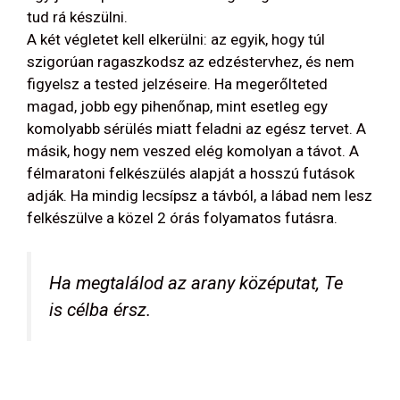
tud rá készülni.
A két végletet kell elkerülni: az egyik, hogy túl
szigorúan ragaszkodsz az edzéstervhez, és nem
figyelsz a tested jelzéseire. Ha megerőlteted
magad, jobb egy pihenőnap, mint esetleg egy
komolyabb sérülés miatt feladni az egész tervet. A
másik, hogy nem veszed elég komolyan a távot. A
félmaratoni felkészülés alapját a hosszú futások
adják. Ha mindig lecsípsz a távból, a lábad nem lesz
felkészülve a közel 2 órás folyamatos futásra.
Ha megtalálod az arany középutat, Te
is célba érsz.