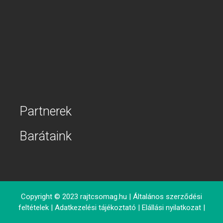
Partnerek
Barátaink
Copyright © 2023
rajtcsomag.hu
|
Általános szerződési
feltételek
|
Adatkezelési tájékoztató
|
Elállási nyilatkozat
|