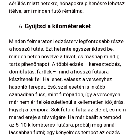
sérülés miatt hetekre, hónapokra pihenésre lehetsz
ítélve, ami minden futó rémálma.
Gyűjtsd a kilométereket
Minden félmaratoni edzésterv legfontosabb része
a hosszú futás. Ezt hetente egyszer iktasd be,
minden héten növelve a távot, és másnap mindig
tarts pihenőnapot. A többi edzés – keresztedzés,
dombfutás, fartlek – mind a hosszú futásra
készítenek fel. Ha lehet, válassz a versenyhez
hasonló terepet. Eső, szél esetén is inkább
szabadban fuss, mint futópadon, így a versenyen
már nem ér felkészületlenül a kellemetlen időjárás.
Figyelj a tempóra. Sok futó elfutja az elejét, és nem
marad ereje a táv végére. Ha már beállt a tempód
az 5-10 kilométeres futásra, próbálj meg annál
lassabban futni; egy kényelmes tempót az edzés